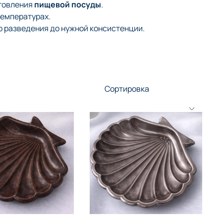
отовления
пищевой посуды
.
температурах.
о разведения до нужной консистенции.