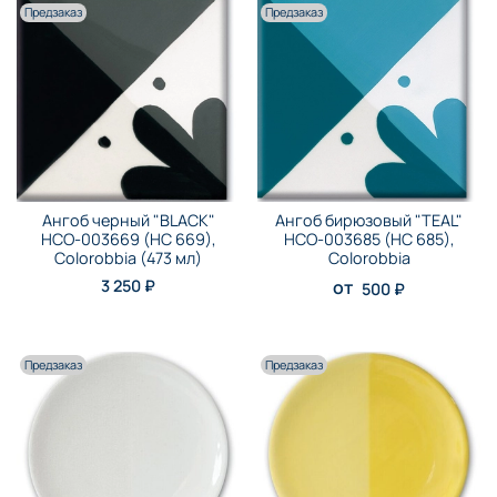
Предзаказ
Предзаказ
Ангоб черный "BLACK"
Ангоб бирюзовый "TEAL"
НСО-003669 (НС 669),
НСО-003685 (НС 685),
Colorobbia (473 мл)
Colorobbia
3 250 ₽
от
500 ₽
Предзаказ
Предзаказ