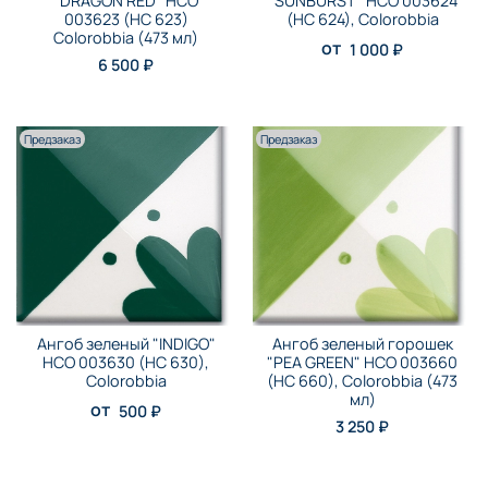
"DRAGON RED" HCO
"SUNBURST" HCO 003624
003623 (HC 623)
(HC 624), Colorobbia
Colorobbia (473 мл)
от
1 000 ₽
6 500 ₽
Предзаказ
Предзаказ
Ангоб зеленый "INDIGO"
Ангоб зеленый горошек
HCO 003630 (HC 630),
"PEA GREEN" HCO 003660
Colorobbia
(HC 660), Colorobbia (473
мл)
от
500 ₽
3 250 ₽