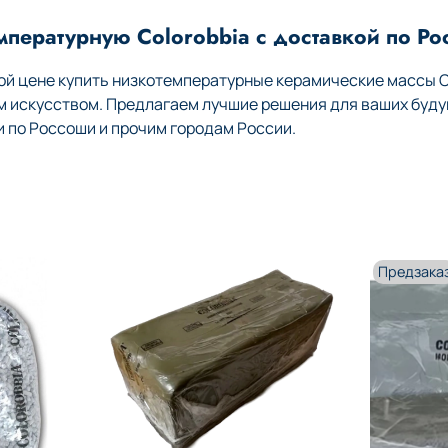
мпературную Colorobbia с доставкой по Р
й цене купить низкотемпературные керамические массы Co
м искусством. Предлагаем лучшие решения для ваших буду
по Россоши и прочим городам России.
Предзака