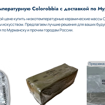
мпературную Colorobbia с доставкой по М
й цене купить низкотемпературные керамические массы Co
м искусством. Предлагаем лучшие решения для ваших буду
по Мурманску и прочим городам России.
Предзака