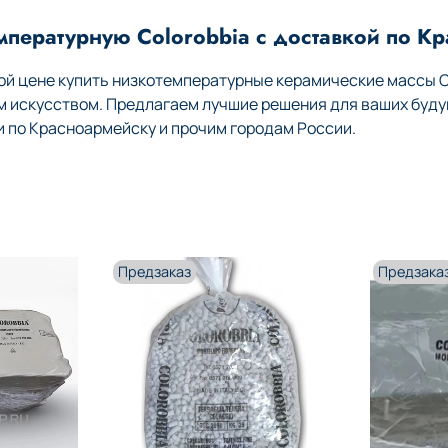
мпературную Colorobbia с доставкой по К
й цене купить низкотемпературные керамические массы Co
м искусством. Предлагаем лучшие решения для ваших буду
по Красноармейску и прочим городам России.
Предзаказ
Предзака