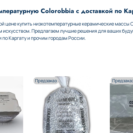
пературную Colorobbia с доставкой по Ка
й цене купить низкотемпературные керамические массы Co
м искусством. Предлагаем лучшие решения для ваших буду
по Каргату и прочим городам России.
Предзаказ
Предзака