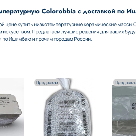
мпературную Colorobbia с доставкой по 
й цене купить низкотемпературные керамические массы Co
м искусством. Предлагаем лучшие решения для ваших буду
 по Ишимбаю и прочим городам России.
Предзаказ
Предзака