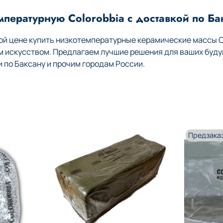
мпературную Colorobbia с доставкой по Ба
й цене купить низкотемпературные керамические массы Co
м искусством. Предлагаем лучшие решения для ваших буду
по Баксану и прочим городам России.
Предзака