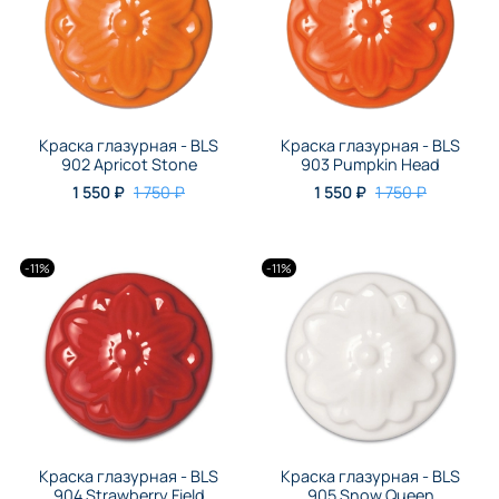
Краска глазурная - BLS
Краска глазурная - BLS
902 Apricot Stone
903 Pumpkin Head
1 550 ₽
1 750 ₽
1 550 ₽
1 750 ₽
-11%
-11%
Краска глазурная - BLS
Краска глазурная - BLS
904 Strawberry Field
905 Snow Queen